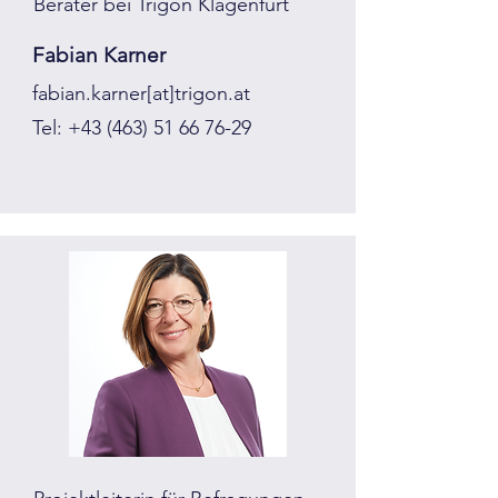
Berater bei Trigon Klagenfurt
Fabian Karner
fabian.karner[at]trigon.at
Tel:
+43 (463) 51 66 76-29