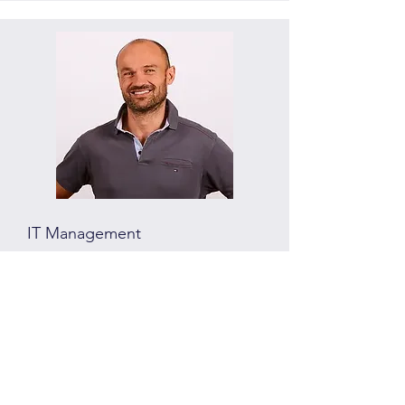
IT Management
Christian Steindl
christian.steindl[at]trigon.at
Tel:
+43 (463) 51 66 76-22