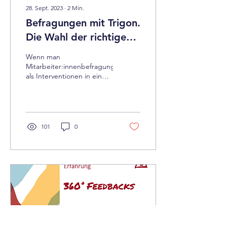
28. Sept. 2023
∙
2
Min.
Befragungen mit Trigon.
Die Wahl der richtigen
Methode
Wenn man
Mitarbeiter:innenbefragungen
als Interventionen in ein
soziales System versteht,
dann ist das Instrument
von Beginn an so zu...
101
0