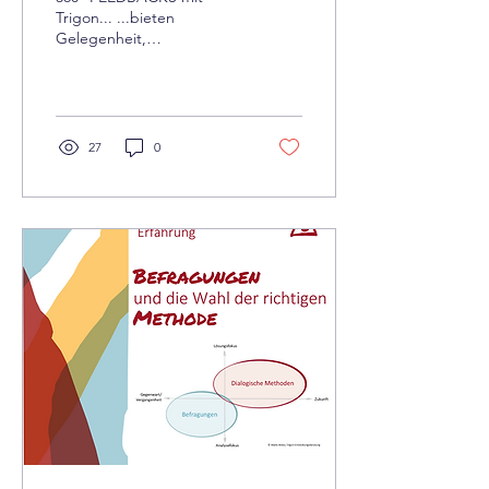
Trigon... ...bieten
Gelegenheit,
Wertschätzung und Kritik
in differenzierter Weise
zurückzumelden​, ...laden
zur...
27
0